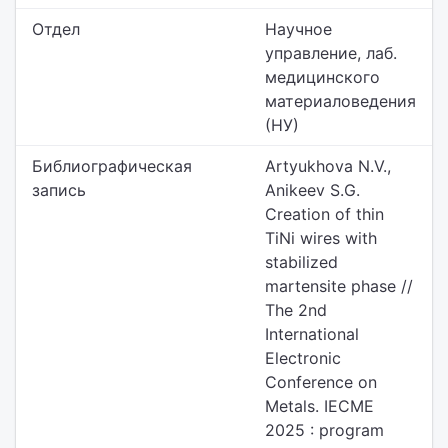
Отдел
Научное
управление,
лаб.
медицинского
материаловедения
(НУ)
Библиографическая
Artyukhova N.V.,
запись
Anikeev S.G.
Creation of thin
TiNi wires with
stabilized
martensite phase //
The 2nd
International
Electronic
Conference on
Metals. IECME
2025 : program