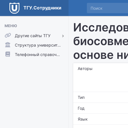
ТГУ.Сотрудники
Исследов
МЕНЮ
Другие сайты ТГУ
биосовме
ТГУ.Аккаунты
Структура университета
основе н
ТГУ.Расписание
Телефонный справочник
Главный сайт ТГУ
Авторы
Moodle
Тип
Год
Язык