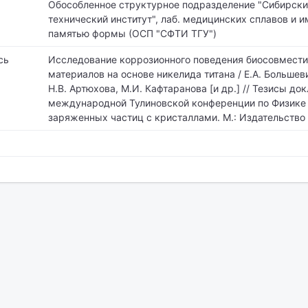
Обособленное структурное подразделение "Сибирски
технический институт",
лаб. медицинских сплавов и и
памятью формы (ОСП "СФТИ ТГУ")
сь
Исследование коррозионного поведения биосовмест
материалов на основе никелида титана / Е.А. Большеви
Н.В. Артюхова, М.И. Кафтаранова [и др.] // Тезисы до
международной Тулиновской конференции по Физике
заряженных частиц с кристаллами. М.: Издательство К