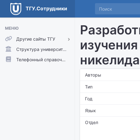
ТГУ.Сотрудники
Разработ
МЕНЮ
Другие сайты ТГУ
изучения
ТГУ.Аккаунты
Структура университета
никелида
ТГУ.Расписание
Телефонный справочник
Главный сайт ТГУ
Авторы
Moodle
Тип
Год
Язык
Отдел