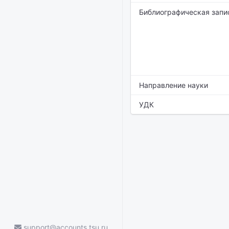
Библиографическая запи
Направление науки
УДК
support@accounts.tsu.ru