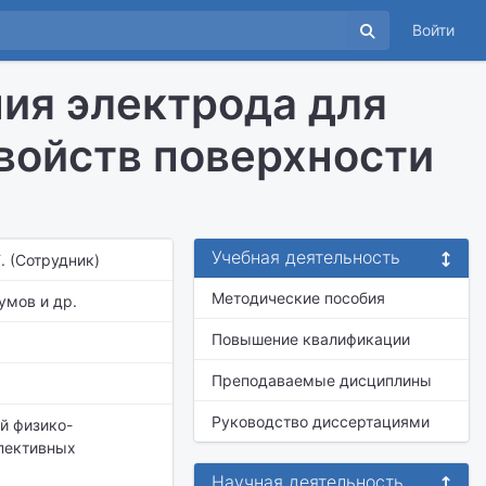
Войти
ния электрода для
войств поверхности
Учебная деятельность
. (Сотрудник)
Методические пособия
умов и др.
Повышение квалификации
Преподаваемые дисциплины
Руководство диссертациями
й физико-
пективных
Научная деятельность