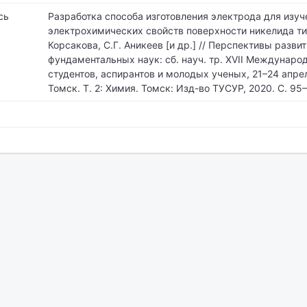
сь
Разработка способа изготовления электрода для изуч
электрохимических свойств поверхности никелида тит
Корсакова, С.Г. Аникеев [и др.] // Перспективы разви
фундаментальных наук: сб. науч. тр. XVII Междунар
студентов, аспирантов и молодых ученых, 21–24 апрел
Томск. Т. 2: Химия. Томск: Изд-во ТУСУР, 2020. С. 95‒