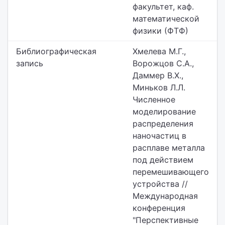
факультет,
каф.
математической
физики (ФТФ)
Библиографическая
Хмелева М.Г.,
запись
Ворожцов С.А.,
Даммер В.Х.,
Миньков Л.Л.
Численное
моделирование
распределения
наночастиц в
расплаве металла
под действием
перемешивающего
устройства //
Международная
конференция
"Перспективные