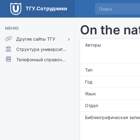
ТГУ.Сотрудники
On the na
МЕНЮ
Другие сайты ТГУ
Авторы
ТГУ.Аккаунты
Структура университета
ТГУ.Расписание
Телефонный справочник
Главный сайт ТГУ
Тип
Moodle
Год
Язык
Отдел
Библиографическая запи