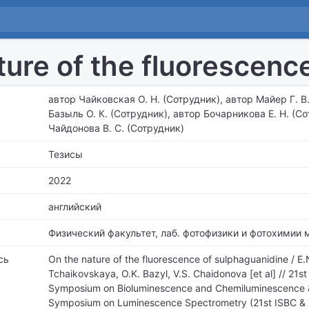
ture of the fluorescenc
автор Чайковская О. Н. (Сотрудник), автор Майер Г. В
Базыль О. К. (Сотрудник), автор Бочарникова Е. Н. (Со
Чайдонова В. С. (Сотрудник)
Тезисы
2022
английский
Физический факультет,
лаб. фотофизики и фотохимии 
сь
On the nature of the fluorescence of sulphaguanidine / E
Tchaikovskaya, O.K. Bazyl, V.S. Chaidonova [et al] // 21st 
Symposium on Bioluminescence and Chemiluminescence & 
Symposium on Luminescence Spectrometry (21st ISBC & X