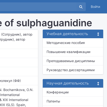
Войти
e of sulphaguanidine
Учебная деятельность
. (Сотрудник), автор
трудник), автор
Методические пособия
Повышение квалификации
Преподаваемые дисциплины
Руководство диссертациями
молекул (ФФ)
Научная деятельность
.N. Bocharnikova, O.N.
Конференции
International
XIX International
Патенты
IX ISLS). Spain,