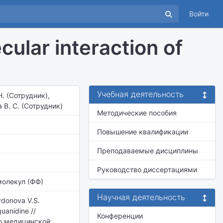
Войти
ular interaction of
Учебная деятельность
Н. (Сотрудник),
 В. С. (Сотрудник)
Методические пособия
Повышение квалификации
Преподаваемые дисциплины
Руководство диссертациями
молекул (ФФ)
Научная деятельность
ydonova V.S.
guanidine //
Конференции
по медицинской