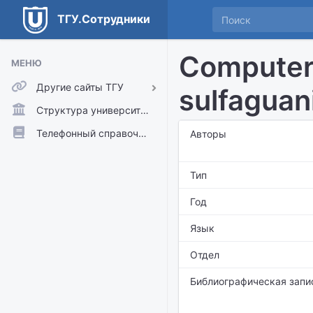
ТГУ.Сотрудники
Computer 
МЕНЮ
Другие сайты ТГУ
sulfaguan
ТГУ.Аккаунты
Структура университета
ТГУ.Расписание
Телефонный справочник
Авторы
Главный сайт ТГУ
Тип
Moodle
Год
Язык
Отдел
Библиографическая запи