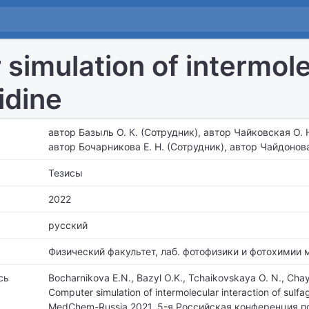
simulation of intermolec
idine
автор Базыль О. К. (Сотрудник), автор Чайковская О. 
автор Бочарникова Е. Н. (Сотрудник), автор Чайдонова
Тезисы
2022
русский
Физический факультет,
лаб. фотофизики и фотохимии 
сь
Bocharnikova E.N., Bazyl O.K., Tchaikovskaya O. N., Cha
Computer simulation of intermolecular interaction of sulfa
MedChem-Russia 2021. 5-я Российская конференция 