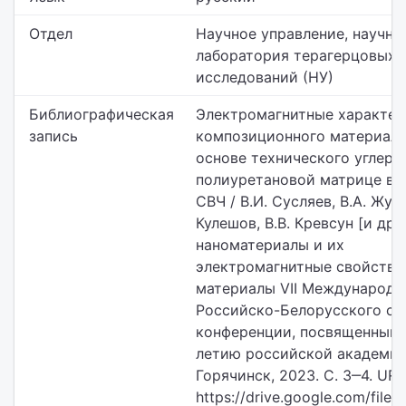
Отдел
Научное управление,
научна
лаборатория терагерцовых
исследований (НУ)
Библиографическая
Электромагнитные характе
запись
композиционного материала
основе технического углеро
полиуретановой матрице в 
СВЧ / В.И. Сусляев, В.А. Жура
Кулешов, В.В. Кревсун [и др.]
наноматериалы и их
электромагнитные свойства 
материалы VII Международн
Российско-Белорусского се
конференции, посвященный 
летию российской академии
Горячинск, 2023. С. 3‒4. URL
https://drive.google.com/file