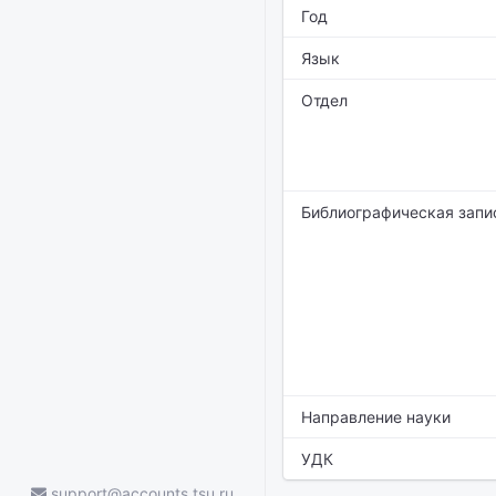
Год
Язык
Отдел
Библиографическая запи
Направление науки
УДК
support@accounts.tsu.ru