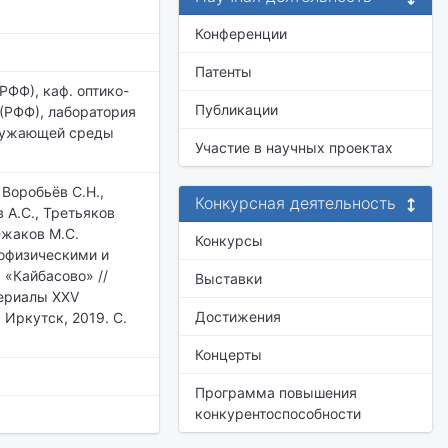
Конференции
Патенты
РФФ), каф. оптико-
Публикации
(РФФ), лаборатория
кружающей среды
Участие в научных проектах
 Воробьёв С.Н.,
Конкурсная деятельность
 А.С., Третьяков
 Южаков М.С.
Конкурсы
офизическими и
 «Кайбасово» //
Выставки
териалы XXV
Достижения
Иркутск, 2019. С.
Концерты
Программа повышения
конкурентоспособности