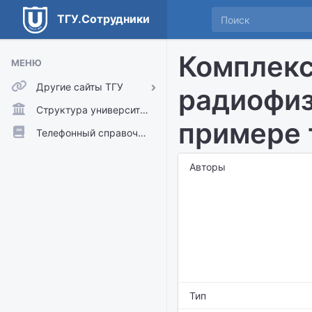
ТГУ.Сотрудники
Комплекс
МЕНЮ
Другие сайты ТГУ
радиофиз
ТГУ.Аккаунты
Структура университета
примере 
ТГУ.Расписание
Телефонный справочник
Главный сайт ТГУ
Авторы
Moodle
Тип