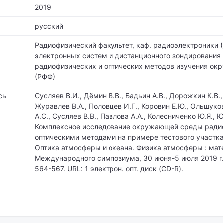
2019
русский
Радиофизический факультет,
каф. радиоэлектроники (
электронных систем и дистанционного зондирования 
радиофизических и оптических методов изучения о
(РФФ)
сь
Сусляев В.И., Дёмин В.В., Бадьин А.В., Дорожкин К.В.,
Журавлев В.А., Половцев И.Г., Коровин Е.Ю., Ольшуков
А.С., Сусляев В.В., Павлова А.А., Колесниченко Ю.Я.,
Комплексное исследование окружающей среды ради
оптическими методами на примере тестового участка
Оптика атмосферы и океана. Физика атмосферы : ма
Международного симпозиума, 30 июня-5 июля 2019 г. 
564-567. URL: 1 электрон. опт. диск (CD-R).