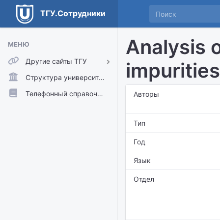
ТГУ.Сотрудники
Analysis o
МЕНЮ
Другие сайты ТГУ
impuritie
ТГУ.Аккаунты
Структура университета
ТГУ.Расписание
Телефонный справочник
Авторы
Главный сайт ТГУ
Тип
Moodle
Год
Язык
Отдел