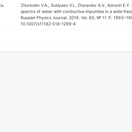
сь
Zhuravlev V.A., Suslyaev V.I., Zhuravlev A.V., Korovin E.Y. 
spectra of water with conductive impurities in a wide fre
Russian Physics Journal. 2018. Vol. 60, № 11. P. 1893‒19
10.1007/s11182-018-1299-4