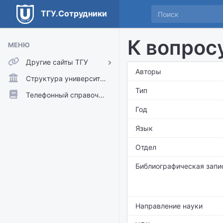
ТГУ.Сотрудники
К вопрос
МЕНЮ
Другие сайты ТГУ
Авторы
ТГУ.Аккаунты
Структура университета
Тип
ТГУ.Расписание
Телефонный справочник
Год
Главный сайт ТГУ
Moodle
Язык
Отдел
Библиографическая запи
Направление науки