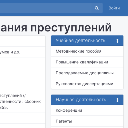
Войти
вания преступлений
Учебная деятельность
Методические пособия
умов и др.
Повышение квалификации
Преподаваемые дисциплины
Руководство диссертациями
еступлений //
Научная деятельность
твенности : сборник
355.
Конференции
Патенты