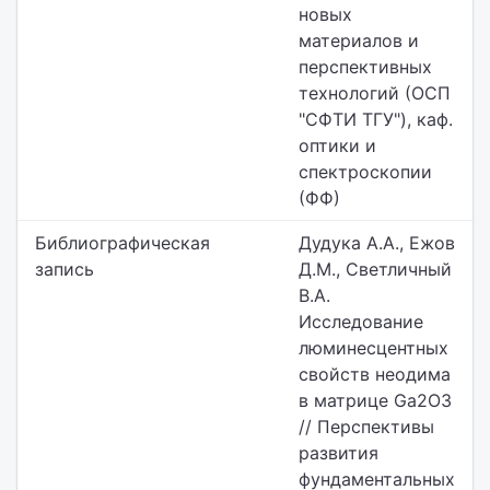
новых
материалов и
перспективных
технологий (ОСП
"СФТИ ТГУ"), каф.
оптики и
спектроскопии
(ФФ)
Библиографическая
Дудука А.А., Ежов
запись
Д.М., Светличный
В.А.
Исследование
люминесцентных
свойств неодима
в матрице Ga2O3
// Перспективы
развития
фундаментальных