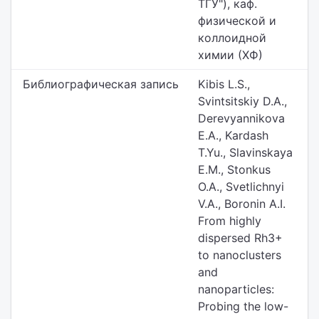
ТГУ"), каф.
физической и
коллоидной
химии (ХФ)
Библиографическая запись
Kibis L.S.,
Svintsitskiy D.A.,
Derevyannikova
E.A., Kardash
T.Yu., Slavinskaya
E.M., Stonkus
O.A., Svetlichnyi
V.A., Boronin A.I.
From highly
dispersed Rh3+
to nanoclusters
and
nanoparticles:
Probing the low-