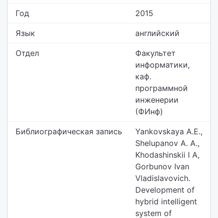
Год
2015
Язык
английский
Отдел
Факультет
информатики,
каф.
программной
инженерии
(ФИнф)
Библиографическая запись
Yankovskaya A.E.,
Shelupanov A. A.,
Khodashinskii I A,
Gorbunov Ivan
Vladislavovich.
Development of
hybrid intelligent
system of