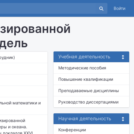
Войти
изированной
одель
Учебная деятельность
трудник)
Методические пособия
Повышение квалификации
Преподаваемые дисциплины
Руководство диссертациями
льной математики и
Научная деятельность
низированной
еры и океана.
Конференции
ы докладов XXVI