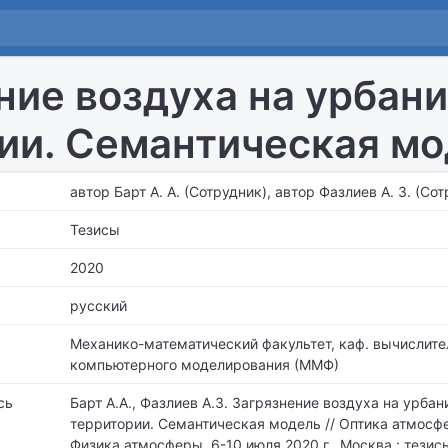
ние воздуха на урбан
ии. Семантическая м
автор Барт А. А. (Сотрудник), автор Фазлиев А. З. (Со
Тезисы
2020
русский
Механико-математический факультет,
каф. вычислите
компьютерного моделирования (ММФ)
сь
Барт А.А., Фазлиев А.З. Загрязнение воздуха на урба
территории. Семантическая модель // Оптика атмосф
Физика атмосферы, 6-10 июля 2020 г., Москва : тезис