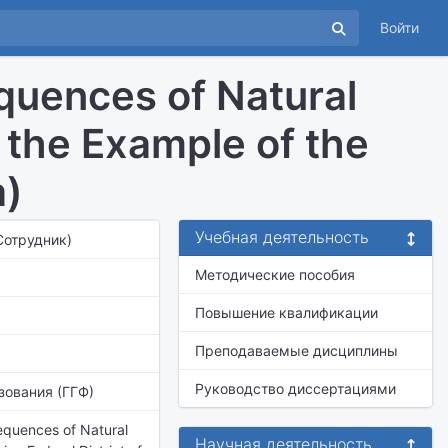
Войти
quences of Natural
the Example of the
a)
Учебная деятельность
(Сотрудник)
Методические пособия
Повышение квалификации
Преподаваемые дисциплины
Руководство диссертациями
зования (ГГФ)
equences of Natural
Научная деятельность