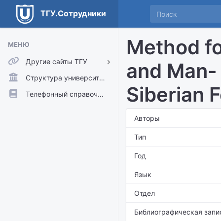
ТГУ.Сотрудники
Method fo
МЕНЮ
Другие сайты ТГУ
and Man- 
ТГУ.Аккаунты
Структура университета
Siberian F
ТГУ.Расписание
Телефонный справочник
Главный сайт ТГУ
Авторы
Moodle
Тип
Год
Язык
Отдел
Библиографическая запи