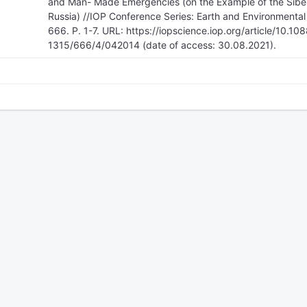
and Man- Made Emergencies (on the Example of the Siberi
Russia) //IOP Conference Series: Earth and Environmental 
666. P. 1-7. URL: https://iopscience.iop.org/article/10.10
1315/666/4/042014 (date of access: 30.08.2021).