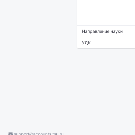
Направление науки
УДК
support@accounts.tsu.ru