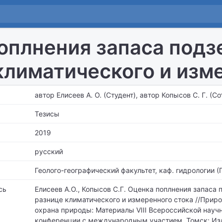
оплнения запаса подз
климатического и изм
автор Елисеев А. О. (Студент), автор Копысов С. Г. (С
Тезисы
2019
русский
Геолого-географический факультет,
каф. гидрологии (
сь
Елисеев А.О., Копысов С.Г. Оценка поплнения запаса
разнице климатического и измеренного стока //Прир
охрана природы: Материалы VIII Всероссийской науч
конференции с международным участием. Томск: Изд