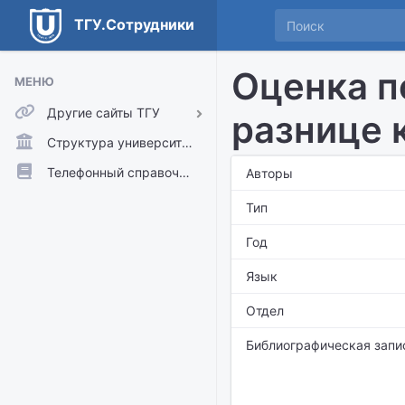
ТГУ.Сотрудники
Оценка п
МЕНЮ
Другие сайты ТГУ
разнице 
ТГУ.Аккаунты
Структура университета
ТГУ.Расписание
Телефонный справочник
Авторы
Главный сайт ТГУ
Тип
Moodle
Год
Язык
Отдел
Библиографическая запи