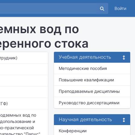
Войти
емных вод по
еренного стока
Учебная деятельность
отрудник)
Методические пособия
Повышение квалификации
Преподаваемые дисциплины
Руководство диссертациями
ГГФ)
 подземных вод по
Научная деятельность
одопользование и
но-практической
Конференции
ательство "Парус",