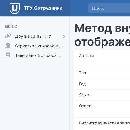
ТГУ.Сотрудники
Метод вн
МЕНЮ
Другие сайты ТГУ
отображ
ТГУ.Аккаунты
Структура университета
ТГУ.Расписание
Телефонный справочник
Авторы
Главный сайт ТГУ
Тип
Moodle
Год
Язык
Отдел
Библиографическая запи