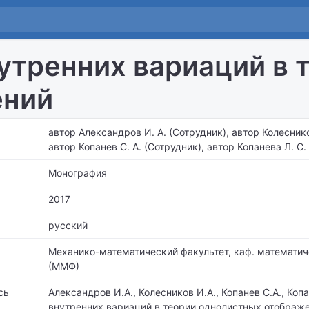
утренних вариаций в 
ений
автор Александров И. А. (Сотрудник), автор Колеснико
автор Копанев С. А. (Сотрудник), автор Копанева Л. С.
Монография
2017
русский
Механико-математический факультет,
каф. математич
(ММФ)
сь
Александров И.А., Колесников И.А., Копанев С.А., Коп
внутренних вариаций в теории однолистных отображе