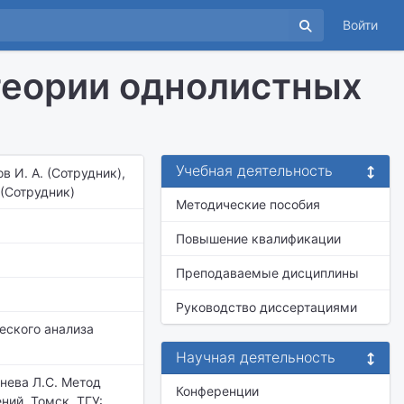
Войти
теории однолистных
Учебная деятельность
в И. А. (Сотрудник),
 (Сотрудник)
Методические пособия
Повышение квалификации
Преподаваемые дисциплины
Руководство диссертациями
еского анализа
Научная деятельность
анева Л.С. Метод
Конференции
ний. Томск, ТГУ: