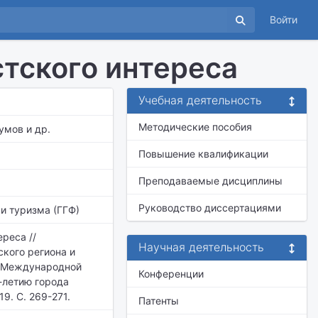
Войти
стского интереса
Учебная деятельность
Методические пособия
умов и др.
Повышение квалификации
Преподаваемые дисциплины
Руководство диссертациями
и туризма (ГГФ)
ереса //
Научная деятельность
кого региона и
I Международной
Конференции
-летию города
19. С. 269-271.
Патенты