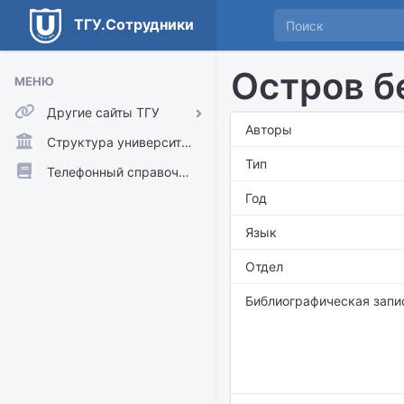
ТГУ.Сотрудники
Остров б
МЕНЮ
Другие сайты ТГУ
Авторы
ТГУ.Аккаунты
Структура университета
Тип
ТГУ.Расписание
Телефонный справочник
Год
Главный сайт ТГУ
Moodle
Язык
Отдел
Библиографическая запи