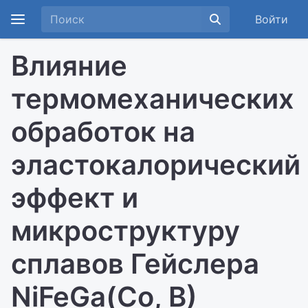
Войти
Влияние
термомеханических
обработок на
эластокалорический
эффект и
микроструктуру
сплавов Гейслера
NiFeGa(Co, B)