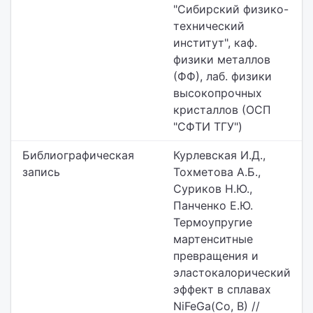
"Сибирский физико-
технический
институт",
каф.
физики металлов
(ФФ), лаб. физики
высокопрочных
кристаллов (ОСП
"СФТИ ТГУ")
Библиографическая
Курлевская И.Д.,
запись
Тохметова А.Б.,
Суриков Н.Ю.,
Панченко Е.Ю.
Термоупругие
мартенситные
превращения и
эластокалорический
эффект в сплавах
NiFeGa(Co, B) //