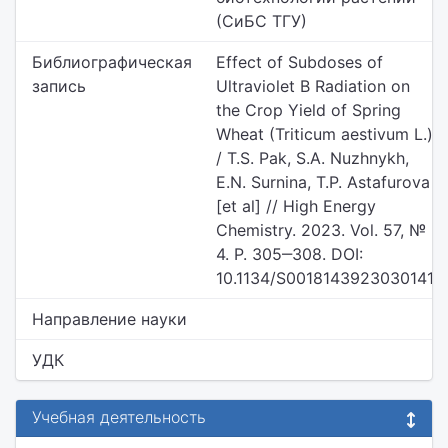
(СиБС ТГУ)
Библиографическая
Effect of Subdoses of
запись
Ultraviolet B Radiation on
the Crop Yield of Spring
Wheat (Triticum aestivum L.)
/ T.S. Pak, S.A. Nuzhnykh,
E.N. Surnina, T.P. Astafurova
[et al] // High Energy
Chemistry. 2023. Vol. 57, №
4. P. 305‒308. DOI:
10.1134/S0018143923030141
Направление науки
УДК
Учебная деятельность