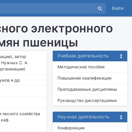
Войти
ного электронного
емян пшеницы
Учебная деятельность
зации), автор
р Нужных С. А.
Методические пособия
организации)
Повышение квалификации
умов и др.
Преподаваемые дисциплины
Руководство диссертациями
и лесного хозяйства
Научная деятельность
 каф.
Конференции