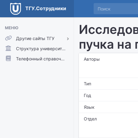
ТГУ.Сотрудники
Исследов
МЕНЮ
Другие сайты ТГУ
пучка на
ТГУ.Аккаунты
Структура университета
ТГУ.Расписание
Телефонный справочник
Авторы
Главный сайт ТГУ
Moodle
Тип
Год
Язык
Отдел