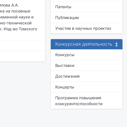
илова А.А.
Патенты
ка на посевные
ременной науке и
Публикации
учно-технической
Участие в научных проектах
к: Изд-во Томского
Конкурсная деятельность
Конкурсы
Выставки
Достижения
Концерты
Программа повышения
конкурентоспособности