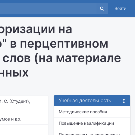
Войти
оризации на
" в перцептивном
 слов (на материале
анных
Учебная деятельность
. С. (Студент),
Методические пособия
умов и др.
Повышение квалификации
Преподаваемые дисциплины