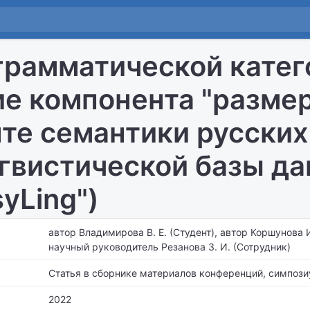
грамматической катег
е компонента "размер
те семантики русских
гвистической базы д
yLing")
автор Владимирова В. Е. (Студент), автор Коршунова И
научный руководитель Резанова З. И. (Сотрудник)
Статья в сборнике материалов конференций, симпози
2022