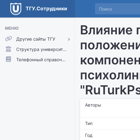
ТГУ.Сотрудники
Влияние 
МЕНЮ
Другие сайты ТГУ
положени
ТГУ.Аккаунты
Структура университета
компонен
ТГУ.Расписание
Телефонный справочник
Главный сайт ТГУ
психолин
Moodle
"RuTurkPs
Авторы
Тип
Год