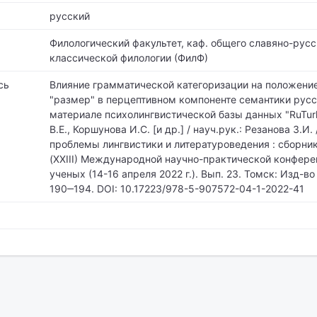
русский
Филологический факультет,
каф. общего славяно-русс
классической филологии (ФилФ)
сь
Влияние грамматической категоризации на положени
"размер" в перцептивном компоненте семантики русс
материале психолингвистической базы данных "RuTurk
В.Е., Коршунова И.С. [и др.] / науч.рук.: Резанова З.И.
проблемы лингвистики и литературоведения : сборник
(XXIII) Международной научно-практической конфер
ученых (14-16 апреля 2022 г.). Вып. 23. Томск: Изд-во 
190‒194. DOI: 10.17223/978-5-907572-04-1-2022-41