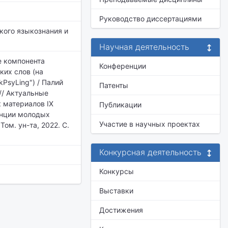
Руководство диссертациями
кого языкознания и
Научная деятельность
е компонента
Конференции
ких слов (на
PsyLing") / Палий
Патенты
 // Актуальные
 материалов IX
Публикации
енции молодых
Участие в научных проектах
Том. ун-та, 2022. С.
Конкурсная деятельность
Конкурсы
Выставки
Достижения