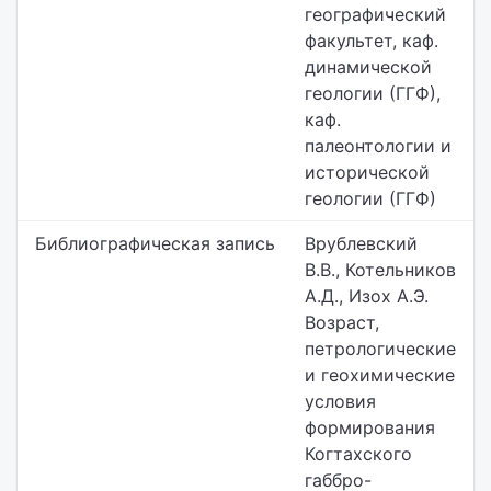
географический
факультет,
каф.
динамической
геологии (ГГФ),
каф.
палеонтологии и
исторической
геологии (ГГФ)
Библиографическая запись
Врублевский
В.В., Котельников
А.Д., Изох А.Э.
Возраст,
петрологические
и геохимические
условия
формирования
Когтахского
габбро-