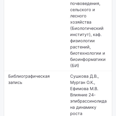
почвоведения,
сельского и
лесного
хозяйства
(Биологический
институт),
каф.
физиологии
растений,
биотехнологии и
биоинформатики
(БИ)
Библиографическая
Сушкова Д.В.,
запись
Мурган О.К.,
Ефимова М.В.
Влияние 24-
эпибрассинолида
на динамику
роста