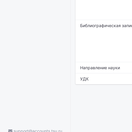
Библиографическая запи
Направление науки
УДК
support@accounts.tsu.ru