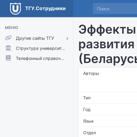
ТГУ.Сотрудники
Эффекты 
МЕНЮ
Другие сайты ТГУ
развития
ТГУ.Аккаунты
Структура университета
(Беларус
ТГУ.Расписание
Телефонный справочник
Главный сайт ТГУ
Авторы
Moodle
Тип
Год
Язык
Отдел