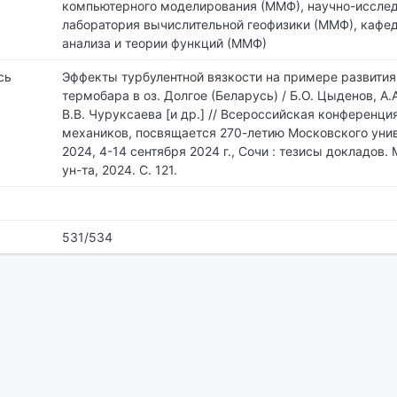
компьютерного моделирования (ММФ), научно-иссле
лаборатория вычислительной геофизики (ММФ), кафе
анализа и теории функций (ММФ)
сь
Эффекты турбулентной вязкости на примере развития
термобара в оз. Долгое (Беларусь) / Б.О. Цыденов, А.А.
В.В. Чуруксаева [и др.] // Всероссийская конференц
механиков, посвящается 270-летию Московского уни
2024, 4-14 сентября 2024 г., Сочи : тезисы докладов. 
ун-та, 2024. С. 121.
531/534