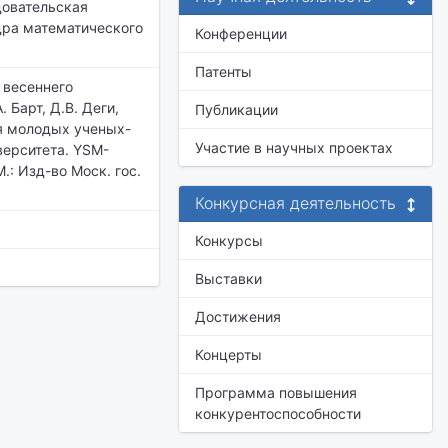
довательская
дра математического
Конференции
Патенты
 весеннего
 Барт, Д.В. Деги,
Публикации
ия молодых ученых-
Участие в научных проектах
верситета. YSM-
М.: Изд-во Моск. гос.
Конкурсная деятельность
Конкурсы
Выставки
Достижения
Концерты
Программа повышения
конкурентоспособности