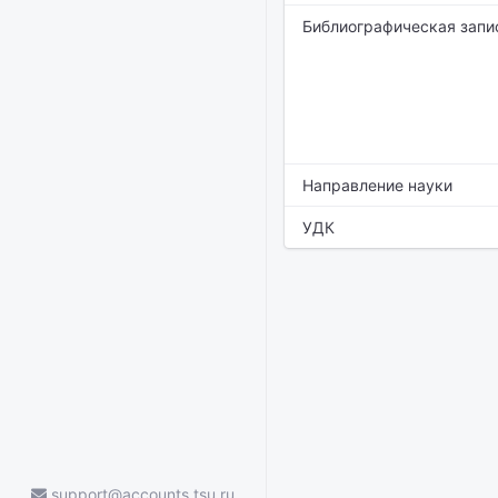
Библиографическая запи
Направление науки
УДК
support@accounts.tsu.ru