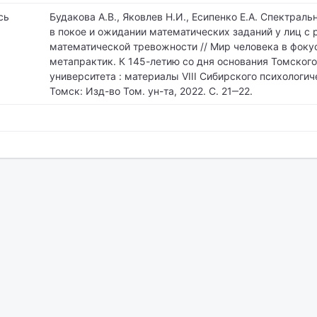
сь
Будакова А.В., Яковлев Н.И., Есипенко Е.А. Спектрал
в покое и ожидании математических заданий у лиц с
математической тревожности // Мир человека в фоку
метапрактик. К 145-летию со дня основания Томского
университета : материалы VIII Сибирского психологи
Томск: Изд-во Том. ун-та, 2022. С. 21‒22.