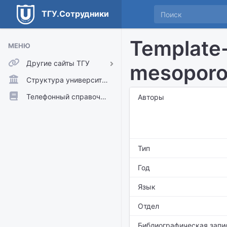
ТГУ.Сотрудники
Template-f
МЕНЮ
Другие сайты ТГУ
mesoporou
ТГУ.Аккаунты
Структура университета
ТГУ.Расписание
Телефонный справочник
Авторы
Главный сайт ТГУ
Moodle
Тип
Год
Язык
Отдел
Библиографическая запи