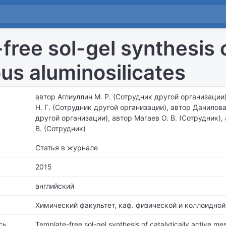
ree sol-gel synthesis of
s aluminosilicates
автор Аглиуллин М. Р. (Сотрудник другой организации
Н. Г. (Сотрудник другой организации), автор Данилова
другой организации), автор Магаев О. В. (Сотрудник),
В. (Сотрудник)
Статья в журнале
2015
английский
Химический факультет,
каф. физической и коллоидной
сь
Template-free sol-gel synthesis of catalytically active m