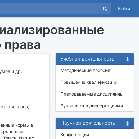
Войти
иализированные
 права
Учебная деятельность
Методические пособия
умов и др.
Повышение квалификации
Преподаваемые дисциплины
Руководство диссертациями
ства и права,
Научная деятельность
ванные нормы в
укрепления
Конференции
0. Томск: Изд-во