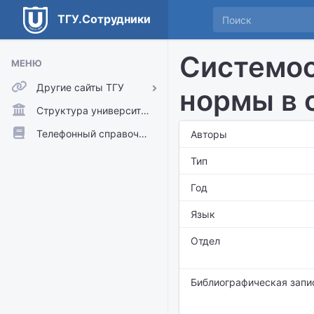
ТГУ.Сотрудники
Системо
МЕНЮ
Другие сайты ТГУ
нормы в 
ТГУ.Аккаунты
Структура университета
ТГУ.Расписание
Телефонный справочник
Авторы
Главный сайт ТГУ
Тип
Moodle
Год
Язык
Отдел
Библиографическая запи