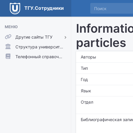
ТГУ.Сотрудники
Informatio
МЕНЮ
Другие сайты ТГУ
particles
ТГУ.Аккаунты
Структура университета
ТГУ.Расписание
Телефонный справочник
Авторы
Главный сайт ТГУ
Тип
Moodle
Год
Язык
Отдел
Библиографическая запи