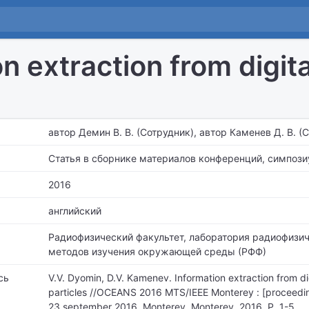
n extraction from digit
автор Демин В. В. (Сотрудник), автор Каменев Д. В. (
Статья в сборнике материалов конференций, симпози
2016
английский
Радиофизический факультет,
лаборатория радиофизич
методов изучения окружающей среды (РФФ)
сь
V.V. Dyomin, D.V. Kamenev. Information extraction from di
particles //OCEANS 2016 MTS/IEEE Monterey : [proceedin
23 september 2016, Monterey. Monterey, 2016. P. 1-5.