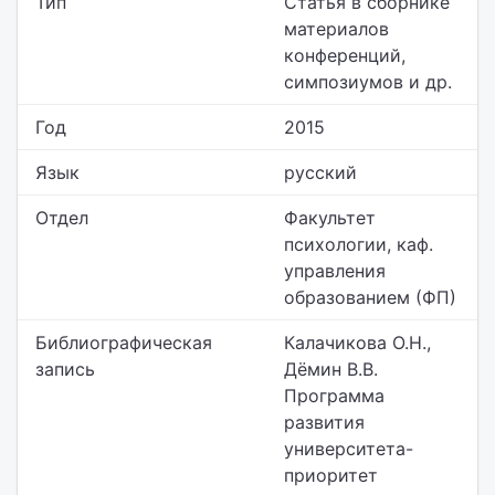
Тип
Статья в сборнике
материалов
конференций,
симпозиумов и др.
Год
2015
Язык
русский
Отдел
Факультет
психологии,
каф.
управления
образованием (ФП)
Библиографическая
Калачикова О.Н.,
запись
Дёмин В.В.
Программа
развития
университета-
приоритет