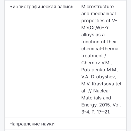
Библиографическая запись
Microstructure
and mechanical
properties of V-
Me(Cr,W)-Zr
alloys as a
function of their
chemical-thermal
treatment /
Chernov V.M.,
Potapenko M.M.,
V.A. Drobyshev,
M.V. Kravtsova [et
al] // Nuclear
Materials and
Energy. 2015. Vol.
3-4. P. 17‒21.
Направление науки