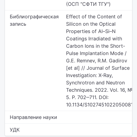
(ОСП "СФТИ ТГУ")
Библиографическая
Effect of the Content of
запись
Silicon on the Optical
Properties of Al–Si–N
Coatings Irradiated with
Carbon Ions in the Short-
Pulse Implantation Mode /
G.E. Remnev, R.M. Gadirov
[et al] // Journal of Surface
Investigation: X-Ray,
Synchrotron and Neutron
Techniques. 2022. Vol. 16, №
5. P. 702‒711. DOI:
10.1134/S1027451022050081
Направление науки
УДК