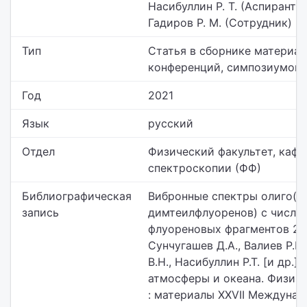
Насибуллин Р. Т. (Аспирант),
Гадиров Р. М. (Сотрудник)
Тип
Статья в сборнике материа
конференций, симпозиумов и
Год
2021
Язык
русский
Отдел
Физический факультет,
каф. 
спектроскопии (ФФ)
Библиографическая
Вибронные спектры олиго(9,
запись
димтеилфлуоренов) с число
флуореновых фрагментов 2-5
Сунчугашев Д.А., Валиев Р.Р.
В.Н., Насибуллин Р.Т. [и др.] 
атмосферы и океана. Физик
: материалы XXVII Междунар