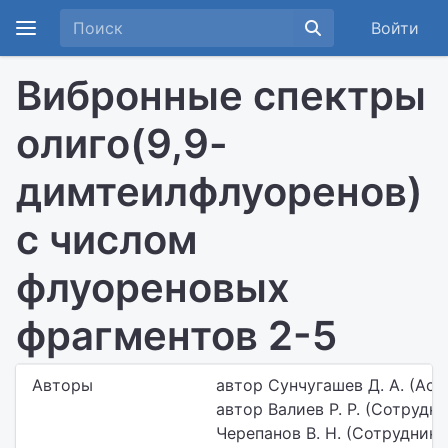
Войти
Вибронные спектры
олиго(9,9-
димтеилфлуоренов)
с числом
флуореновых
фрагментов 2-5
Авторы
автор Сунчугашев Д. А. (Асп
автор Валиев Р. Р. (Сотрудни
Черепанов В. Н. (Сотрудник)