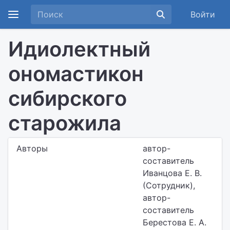
Войти
Идиолектный
ономастикон
сибирского
старожила
Авторы
автор-
составитель
Иванцова Е. В.
(Сотрудник),
автор-
составитель
Берестова Е. А.