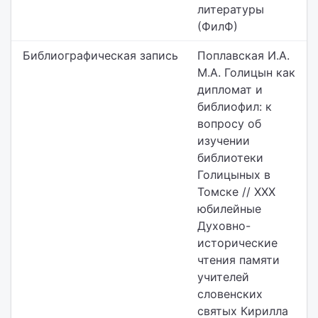
литературы
(ФилФ)
Библиографическая запись
Поплавская И.А.
М.А. Голицын как
дипломат и
библиофил: к
вопросу об
изучении
библиотеки
Голицыных в
Томске // XXX
юбилейные
Духовно-
исторические
чтения памяти
учителей
словенских
святых Кирилла