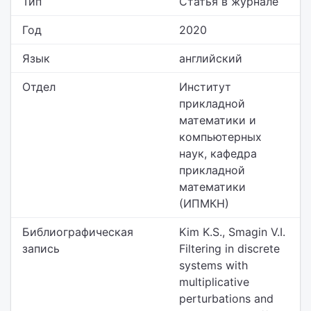
Тип
Статья в журнале
Год
2020
Язык
английский
Отдел
Институт
прикладной
математики и
компьютерных
наук,
кафедра
прикладной
математики
(ИПМКН)
Библиографическая
Kim K.S., Smagin V.I.
запись
Filtering in discrete
systems with
multiplicative
perturbations and