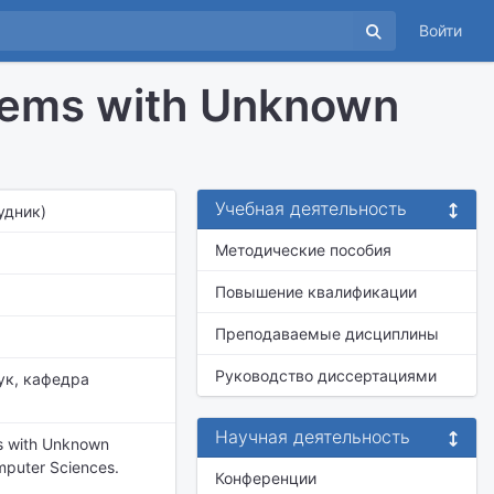
Войти
ystems with Unknown
Учебная деятельность
удник)
Методические пособия
Повышение квалификации
Преподаваемые дисциплины
Руководство диссертациями
ук,
кафедра
Научная деятельность
ms with Unknown
mputer Sciences.
Конференции