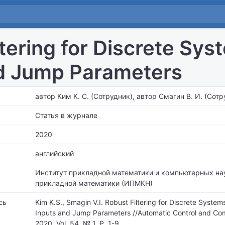
ltering for Discrete S
nd Jump Parameters
автор Ким К. С. (Сотрудник), автор Смагин В. И. (Сотр
Статья в журнале
2020
английский
Институт прикладной математики и компьютерных на
прикладной математики (ИПМКН)
сь
Kim K.S., Smagin V.I. Robust Filtering for Discrete Syste
Inputs and Jump Parameters //Automatic Control and Co
2020. Vol. 54, № 1. P. 1-9.