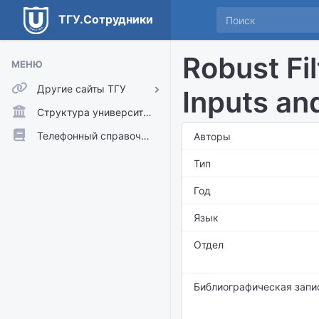
ТГУ.Сотрудники
Robust Fi
МЕНЮ
Другие сайты ТГУ
Inputs a
ТГУ.Аккаунты
Структура университета
ТГУ.Расписание
Телефонный справочник
Авторы
Главный сайт ТГУ
Тип
Moodle
Год
Язык
Отдел
Библиографическая запи