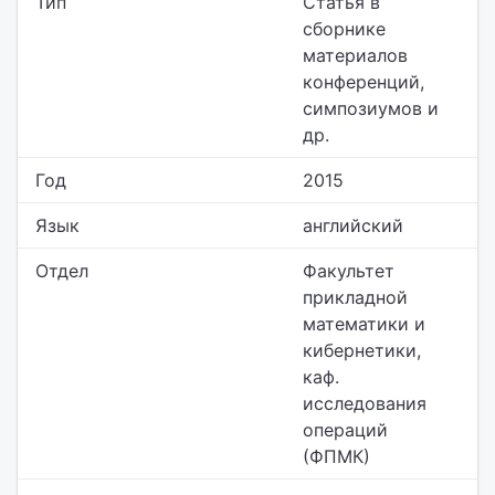
Тип
Статья в
сборнике
материалов
конференций,
симпозиумов и
др.
Год
2015
Язык
английский
Отдел
Факультет
прикладной
математики и
кибернетики,
каф.
исследования
операций
(ФПМК)