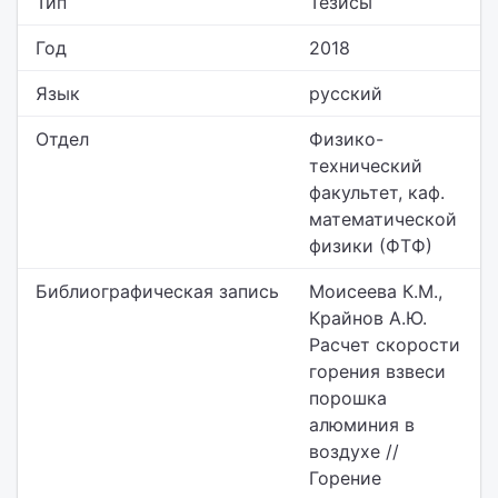
Тип
Тезисы
Год
2018
Язык
русский
Отдел
Физико-
технический
факультет,
каф.
математической
физики (ФТФ)
Библиографическая запись
Моисеева К.М.,
Крайнов А.Ю.
Расчет скорости
горения взвеси
порошка
алюминия в
воздухе //
Горение