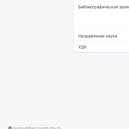
Библиографическая запи
Направление науки
УДК
support@accounts.tsu.ru