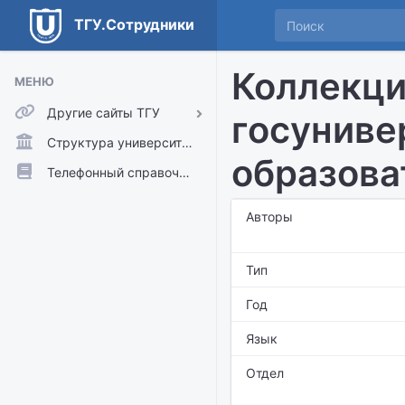
ТГУ.Сотрудники
Коллекци
МЕНЮ
Другие сайты ТГУ
госуниве
ТГУ.Аккаунты
Структура университета
образова
ТГУ.Расписание
Телефонный справочник
Главный сайт ТГУ
Авторы
Moodle
Тип
Год
Язык
Отдел