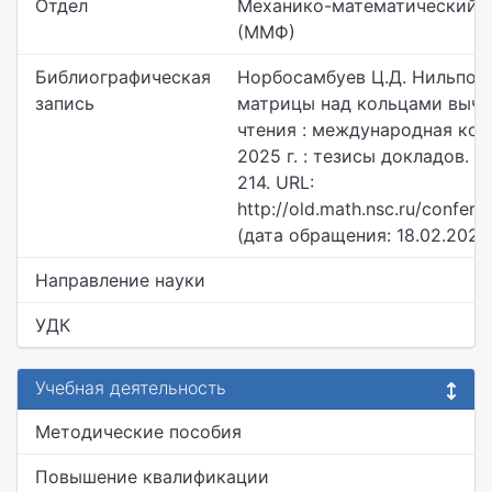
Отдел
Механико-математический ф
(ММФ)
Библиографическая
Норбосамбуев Ц.Д. Нильпот
запись
матрицы над кольцами выче
чтения : международная кон
2025 г. : тезисы докладов. Н
214. URL:
http://old.math.nsc.ru/confe
(дата обращения: 18.02.2026)
Направление науки
УДК
Учебная деятельность
Методические пособия
Повышение квалификации