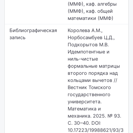
(ММФ), каф. алгебры
(ММФ), каф. общей
математики (ММФ)
Библиографическая
Королева А.М.,
запись
Норбосамбуев Ц.Д.,
Подкорытов М.В.
Идемпотентные и
ниль-чистые
формальные матрицы
второго порядка над
кольцами вычетов //
Вестник Томского
государственного
университета.
Математика и
механика. 2025. № 93.
С. 30‒40. DOI:
10.17223/19988621/93/3