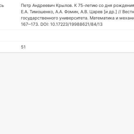
сь
Петр Андреевич Крылов. К 75-летию со дня рождения /
Е.А. Тимошенко, А.А. Фомин, А.В. Царев [и др.] // Вес
государственного университета. Математика и механи
167‒173. DOI: 10.17223/19988621/84/13
51