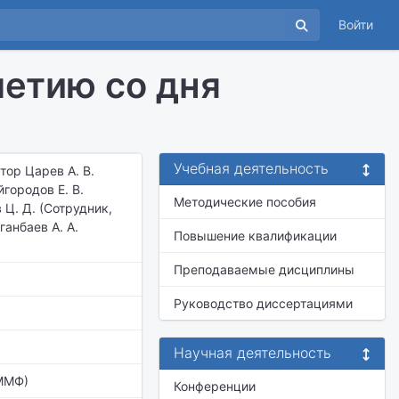
Войти
летию со дня
Учебная деятельность
тор Царев А. В.
йгородов Е. В.
Методические пособия
Ц. Д. (Сотрудник,
ганбаев А. А.
Повышение квалификации
Преподаваемые дисциплины
Руководство диссертациями
Научная деятельность
ММФ)
Конференции