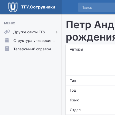
ТГУ.Сотрудники
Петр Анд
МЕНЮ
Другие сайты ТГУ
рождени
ТГУ.Аккаунты
Структура университета
ТГУ.Расписание
Телефонный справочник
Авторы
Главный сайт ТГУ
Moodle
Тип
Год
Язык
Отдел