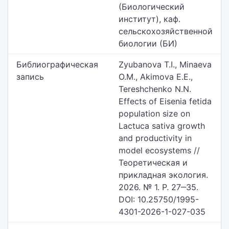
(Биологический
институт),
каф.
сельскохозяйственной
биологии (БИ)
Библиографическая
Zyubanova T.I., Minaeva
запись
O.M., Akimova E.E.,
Tereshchenko N.N.
Effects of Eisenia fetida
population size on
Lactuca sativa growth
and productivity in
model ecosystems //
Теоретическая и
прикладная экология.
2026. № 1. P. 27‒35.
DOI: 10.25750/1995-
4301-2026-1-027-035