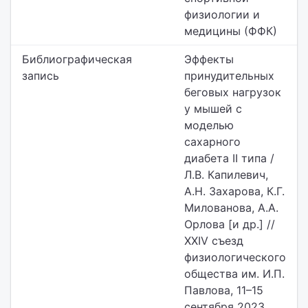
физиологии и
медицины (ФФК)
Библиографическая
Эффекты
запись
принудительных
беговых нагрузок
у мышей с
моделью
сахарного
диабета II типа /
Л.В. Капилевич,
А.Н. Захарова, К.Г.
Милованова, А.А.
Орлова [и др.] //
XXIV съезд
физиологического
общества им. И.П.
Павлова, 11–15
сентября 2023