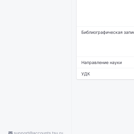
Библиографическая запи
Направление науки
УДК
support@accounts.tsu.ru