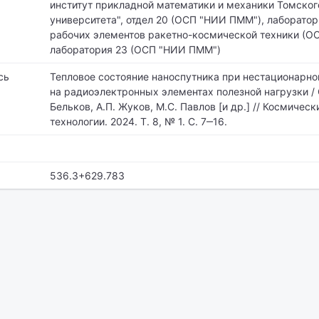
институт прикладной математики и механики Томског
университета",
отдел 20 (ОСП "НИИ ПММ"), лаборатор
рабочих элементов ракетно-космической техники (О
лаборатория 23 (ОСП "НИИ ПММ")
сь
Тепловое состояние наноспутника при нестационарн
на радиоэлектронных элементах полезной нагрузки / С
Бельков, А.П. Жуков, М.С. Павлов [и др.] // Космичес
технологии. 2024. Т. 8, № 1. С. 7‒16.
536.3+629.783