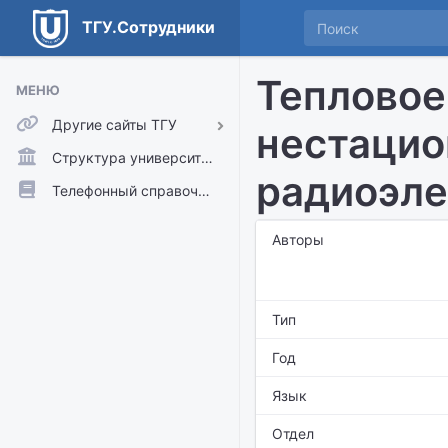
ТГУ.Сотрудники
Тепловое
МЕНЮ
Другие сайты ТГУ
нестацио
ТГУ.Аккаунты
Структура университета
радиоэле
ТГУ.Расписание
Телефонный справочник
Главный сайт ТГУ
Авторы
Moodle
Тип
Год
Язык
Отдел