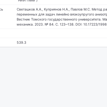
"НИИ ПММ")
сь
Светашков А.А., Куприянов Н.А., Павлов М.С. Метод р
переменных для задач линейно вязкоупругого анизотр
Вестник Томского государственного университета. М
механика. 2023. № 84. С. 123‒138. DOI: 10.17223/199
539.3