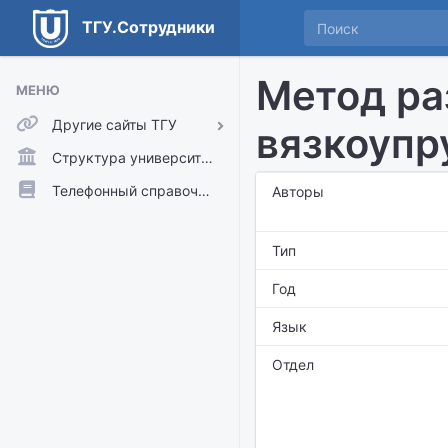
ТГУ.Сотрудники
Метод ра
МЕНЮ
Другие сайты ТГУ
вязкоупр
ТГУ.Аккаунты
Структура университета
ТГУ.Расписание
Телефонный справочник
Авторы
Главный сайт ТГУ
Тип
Moodle
Год
Язык
Отдел