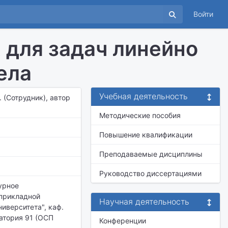
Войти
 для задач линейно
ела
Учебная деятельность
. (Сотрудник), автор
Методические пособия
Повышение квалификации
Преподаваемые дисциплины
Руководство диссертациями
урное
 прикладной
Научная деятельность
ниверситета",
каф.
атория 91 (ОСП
Конференции