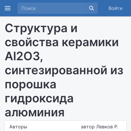
Войти
Структура и
свойства керамики
Al2O3,
синтезированной из
порошка
гидроксида
алюминия
Авторы
автор Левков Р.