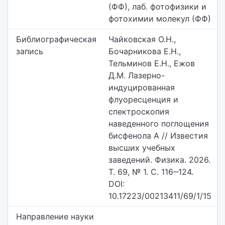
(ФФ), лаб. фотофизики и
фотохимии молекул (ФФ)
Библиографическая
Чайковская О.Н.,
запись
Бочарникова Е.Н.,
Тельминов Е.Н., Ежов
Д.М. Лазерно-
индуцированная
флуоресценция и
спектроскопия
наведенного поглощения
бисфенола А // Известия
высших учебных
заведений. Физика. 2026.
Т. 69, № 1. С. 116‒124.
DOI:
10.17223/00213411/69/1/15
Направление науки